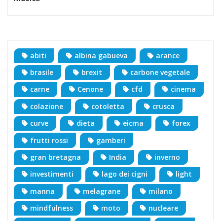
abiti
albina gabueva
arance
brasile
brexit
carbone vegetale
carne
Cenone
cfd
cinema
colazione
cotoletta
crusca
curve
dieta
eicma
forex
frutti rossi
gamberi
gran bretagna
India
inverno
investimenti
lago dei cigni
light
manna
melagrane
milano
mindfulness
moto
nucleare