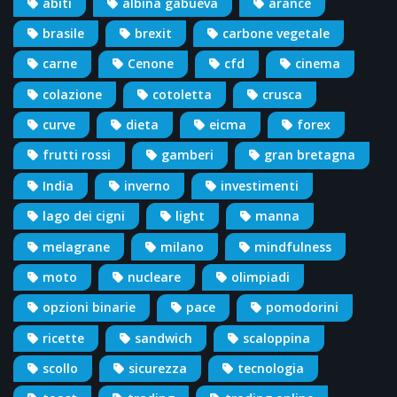
abiti
albina gabueva
arance
brasile
brexit
carbone vegetale
carne
Cenone
cfd
cinema
colazione
cotoletta
crusca
curve
dieta
eicma
forex
frutti rossi
gamberi
gran bretagna
India
inverno
investimenti
lago dei cigni
light
manna
melagrane
milano
mindfulness
moto
nucleare
olimpiadi
opzioni binarie
pace
pomodorini
ricette
sandwich
scaloppina
scollo
sicurezza
tecnologia