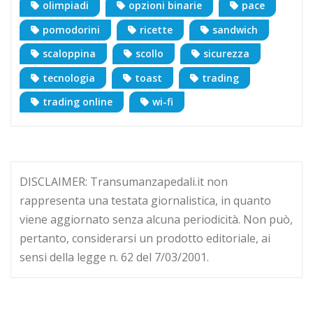
olimpiadi
opzioni binarie
pace
pomodorini
ricette
sandwich
scaloppina
scollo
sicurezza
tecnologia
toast
trading
trading online
wi-fi
DISCLAIMER: Transumanzapedali.it non
rappresenta una testata giornalistica, in quanto
viene aggiornato senza alcuna periodicità. Non può,
pertanto, considerarsi un prodotto editoriale, ai
sensi della legge n. 62 del 7/03/2001.