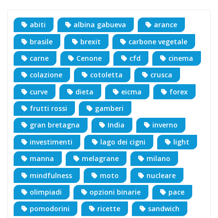
abiti
albina gabueva
arance
brasile
brexit
carbone vegetale
carne
Cenone
cfd
cinema
colazione
cotoletta
crusca
curve
dieta
eicma
forex
frutti rossi
gamberi
gran bretagna
India
inverno
investimenti
lago dei cigni
light
manna
melagrane
milano
mindfulness
moto
nucleare
olimpiadi
opzioni binarie
pace
pomodorini
ricette
sandwich