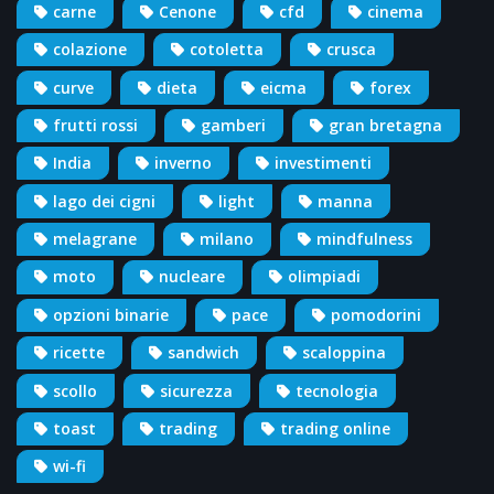
carne
Cenone
cfd
cinema
colazione
cotoletta
crusca
curve
dieta
eicma
forex
frutti rossi
gamberi
gran bretagna
India
inverno
investimenti
lago dei cigni
light
manna
melagrane
milano
mindfulness
moto
nucleare
olimpiadi
opzioni binarie
pace
pomodorini
ricette
sandwich
scaloppina
scollo
sicurezza
tecnologia
toast
trading
trading online
wi-fi