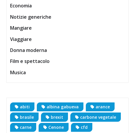
Economia
Notizie generiche
Mangiare
Viaggiare
Donna moderna
Film e spettacolo
Musica
abiti
albina gabueva
arance
brasile
brexit
carbone vegetale
carne
Cenone
cfd