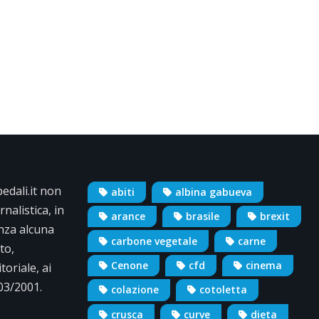
dali.it non
abiti
albina gabueva
nalistica, in
arance
brasile
brexit
nza alcuna
carbone vegetale
carne
to,
Cenone
cfd
cinema
oriale, ai
/03/2001.
colazione
cotoletta
crusca
curve
dieta