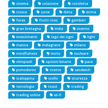
cinema
colazione
cotoletta
crusca
curve
dieta
eicma
forex
frutti rossi
gamberi
gran bretagna
India
inverno
investimenti
lago dei cigni
light
manna
melagrane
milano
mindfulness
moto
nucleare
olimpiadi
opzioni binarie
pace
pomodorini
ricette
sandwich
scaloppina
scollo
sicurezza
tecnologia
toast
trading
trading online
wi-fi