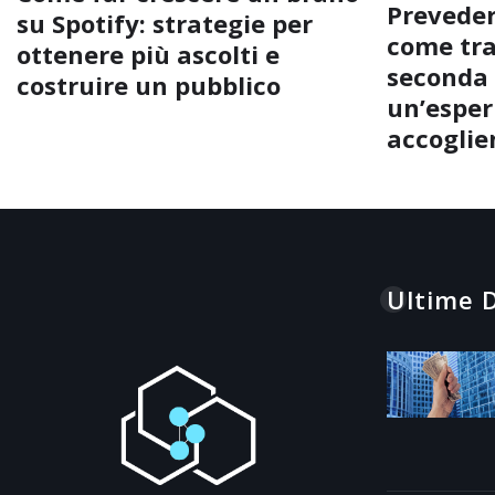
Preveder
su Spotify: strategie per
come tra
ottenere più ascolti e
seconda 
costruire un pubblico
un’esperi
accoglie
Ultime D