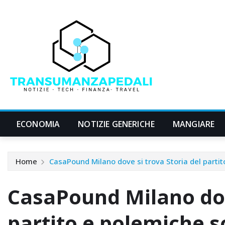
Skip
to
content
ECONOMIA
NOTIZIE GENERICHE
MANGIARE
Home
CasaPound Milano dove si trova Storia del partit
CasaPound Milano dove
partito e polemiche so