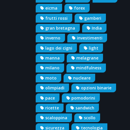
eicma
forex
frutti rossi
gamberi
gran bretagna
India
inverno
investimenti
lago dei cigni
light
manna
melagrane
milano
mindfulness
moto
nucleare
olimpiadi
opzioni binarie
pace
pomodorini
ricette
sandwich
scaloppina
scollo
sicurezza
tecnologia