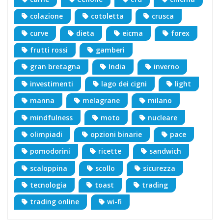
colazione
cotoletta
crusca
curve
dieta
eicma
forex
frutti rossi
gamberi
gran bretagna
India
inverno
investimenti
lago dei cigni
light
manna
melagrane
milano
mindfulness
moto
nucleare
olimpiadi
opzioni binarie
pace
pomodorini
ricette
sandwich
scaloppina
scollo
sicurezza
tecnologia
toast
trading
trading online
wi-fi