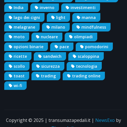
India
inverno
investimenti
lago dei cigni
light
manna
melagrane
milano
mindfulness
moto
nucleare
olimpiadi
opzioni binarie
pace
pomodorini
ricette
sandwich
scaloppina
scollo
sicurezza
tecnologia
toast
trading
trading online
wi-fi
Copyright © 2025 | transumazapedali.it
|
NewsExo
by