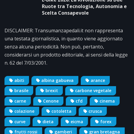
Ruote tra Tecnologia, Autonomia e
Scelta Consapevole
DISCLAIMER: Transumanzapedali.it non rappresenta
una testata giornalistica, in quanto viene aggiornato
senza alcuna periodicità. Non può, pertanto,
considerarsi un prodotto editoriale, ai sensi della legge
n. 62 del 7/03/2001.
abiti
albina gabueva
arance
brasile
brexit
carbone vegetale
carne
Cenone
cfd
cinema
colazione
cotoletta
crusca
curve
dieta
eicma
forex
frutti rossi
gamberi
gran bretagna