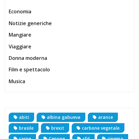
Economia
Notizie generiche
Mangiare
Viaggiare
Donna moderna
Film e spettacolo
Musica
abiti
albina gabueva
arance
brasile
brexit
carbone vegetale
carne
Cenone
cfd
cinema