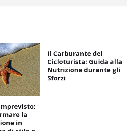
Il Carburante del
Cicloturista: Guida alla
Nutrizione durante gli
Sforzi
imprevisto:
rmare la
ione in
a di stile e