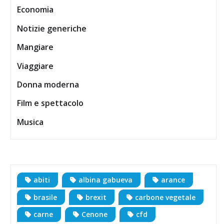
Economia
Notizie generiche
Mangiare
Viaggiare
Donna moderna
Film e spettacolo
Musica
abiti
albina gabueva
arance
brasile
brexit
carbone vegetale
carne
Cenone
cfd