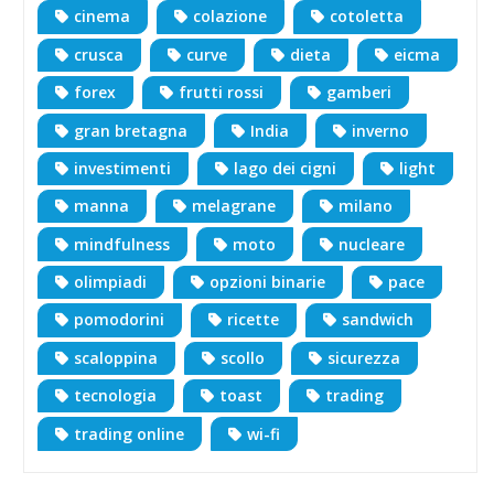
cinema
colazione
cotoletta
crusca
curve
dieta
eicma
forex
frutti rossi
gamberi
gran bretagna
India
inverno
investimenti
lago dei cigni
light
manna
melagrane
milano
mindfulness
moto
nucleare
olimpiadi
opzioni binarie
pace
pomodorini
ricette
sandwich
scaloppina
scollo
sicurezza
tecnologia
toast
trading
trading online
wi-fi