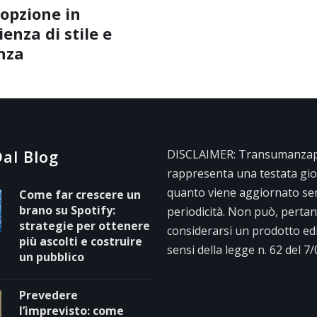
opzione in
enza di stile e
nza
al Blog
DISCLAIMER: Transumanzape
rappresenta una testata gior
quanto viene aggiornato se
Come far crescere un
brano su Spotify:
periodicità. Non può, pertan
strategie per ottenere
considerarsi un prodotto edit
più ascolti e costruire
sensi della legge n. 62 del 7
un pubblico
Prevedere
l’imprevisto: come