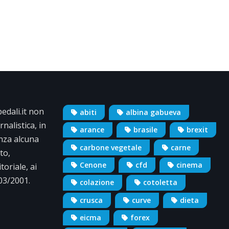
dali.it non
abiti
albina gabueva
nalistica, in
arance
brasile
brexit
nza alcuna
carbone vegetale
carne
to,
Cenone
cfd
cinema
oriale, ai
/03/2001.
colazione
cotoletta
crusca
curve
dieta
eicma
forex