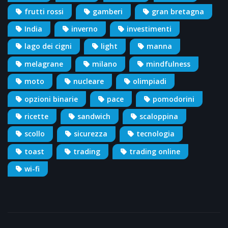
frutti rossi
gamberi
gran bretagna
India
inverno
investimenti
lago dei cigni
light
manna
melagrane
milano
mindfulness
moto
nucleare
olimpiadi
opzioni binarie
pace
pomodorini
ricette
sandwich
scaloppina
scollo
sicurezza
tecnologia
toast
trading
trading online
wi-fi