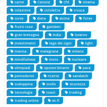
carne
Cenone
cfd
cinema
colazione
cotoletta
crusca
curve
dieta
eicma
forex
frutti rossi
gamberi
gran bretagna
India
inverno
investimenti
lago dei cigni
light
manna
melagrane
milano
mindfulness
moto
nucleare
olimpiadi
opzioni binarie
pace
pomodorini
ricette
sandwich
scaloppina
scollo
sicurezza
tecnologia
toast
trading
trading online
wi-fi