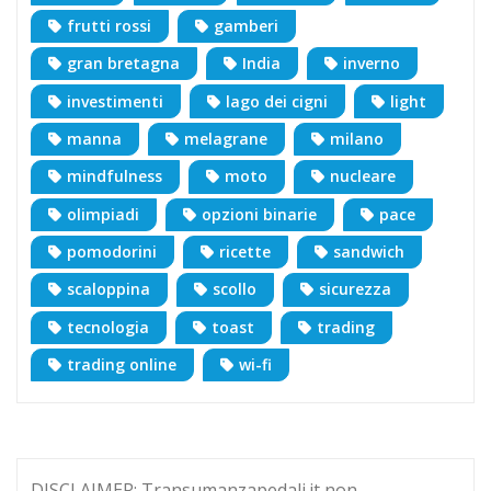
frutti rossi
gamberi
gran bretagna
India
inverno
investimenti
lago dei cigni
light
manna
melagrane
milano
mindfulness
moto
nucleare
olimpiadi
opzioni binarie
pace
pomodorini
ricette
sandwich
scaloppina
scollo
sicurezza
tecnologia
toast
trading
trading online
wi-fi
DISCLAIMER: Transumanzapedali.it non