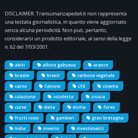
DISCLAIMER: Transumanzapedali.it non rappresenta
una testata giornalistica, in quanto viene aggiornato
senza alcuna periodicità. Non può, pertanto,
considerarsi un prodotto editoriale, ai sensi della legge
n. 62 del 7/03/2001.
abiti
albina gabueva
arance
brasile
brexit
carbone vegetale
carne
Cenone
cfd
cinema
colazione
cotoletta
crusca
curve
dieta
eicma
forex
frutti rossi
gamberi
gran bretagna
India
inverno
investimenti