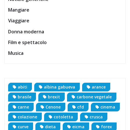
Mangiare
Viaggiare
Donna moderna
Film e spettacolo
Musica
abiti
albina gabueva
arance
brasile
brexit
carbone vegetale
carne
Cenone
cfd
cinema
colazione
cotoletta
crusca
curve
dieta
eicma
forex