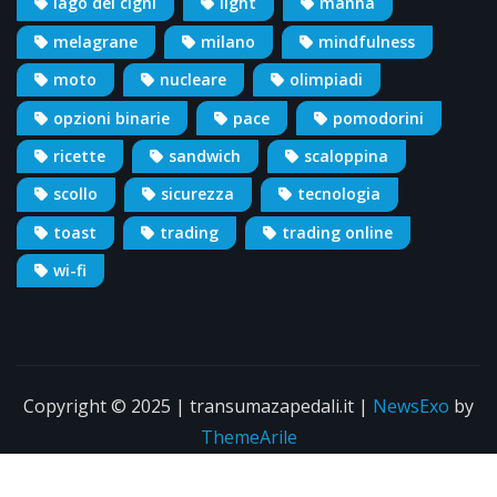
lago dei cigni
light
manna
melagrane
milano
mindfulness
moto
nucleare
olimpiadi
opzioni binarie
pace
pomodorini
ricette
sandwich
scaloppina
scollo
sicurezza
tecnologia
toast
trading
trading online
wi-fi
Copyright © 2025 | transumazapedali.it
|
NewsExo
by
ThemeArile